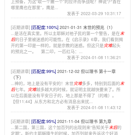
上预备，为这“取一个撇一个”的应许而争战呢？神说“尸首在
哪里鹰也在那里”，鹰是...
发表于 2022-03-29 10:31:17
[近期讲章]
[匹配度:100%]
2021-01-31 末世的预兆（1）
...是活在真实里。所以主耶稣对祂子民的第一个警告，是在
末
后
的日子里被迷惑的可能性。在《启示录》6章，我们看到揭
开的第一印是一样的，就是宗教的迷惑。但这只是
灾难
起头
的预兆之一。 第二印，一匹红马：...
发表于 2024-01-08 11:36:21
[近期讲章]
[匹配度:99%]
2021-12-02 但以理书 第十一章
（下）
...神的，地上是没有平安的！末世
灾难
多多，特别到后面的
末
后
七年。
灾难
越多越大的时候，就证明主就越快要来了。所
以在后面是没有平安日子的，地上那是不得了（的难）。
【但11:44】从东方和北方必有消息出来扰...
发表于 2024-01-08 11:43:12
[近期讲章]
[匹配度:95%]
2021-11-04 但以理书 第九章
...第二国，第三国，这个加百列的出现则来“告知关乎
末后
的
定期”。新约主耶稣降生的时候，加百列就来告诉这个好消