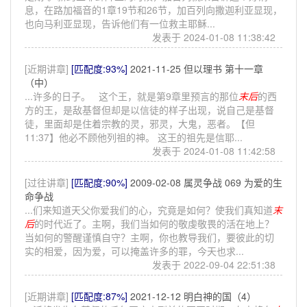
息，在路加福音的1章19节和26节，加百列向撒迦利亚显现，
也向马利亚显现，告诉他们有一位救主耶稣...
发表于 2024-01-08 11:38:42
[近期讲章]
[匹配度:93%]
2021-11-25 但以理书 第十一章
（中）
...许多的日子。 这个王，就是第9章里预言的那位
末后
的西
方的王，是敌基督但却是以信徒的样子出现，说自己是基督
徒，里面却是住着宗教的灵，邪灵，大鬼，恶者。【但
11:37】他必不顾他列祖的神。 这王的祖先是信耶...
发表于 2024-01-08 11:42:58
[过往讲章]
[匹配度:90%]
2009-02-08 属灵争战 069 为爱的生
命争战
...们来知道天父你爱我们的心，究竟是如何？使我们真知道
末
后
的时代近了。主啊，我们当如何的敬虔敬畏的活在地上？
当如何的警醒谨慎自守？主啊，你也教导我们，要彼此的切
实的相爱，因为爱，可以掩盖许多的罪，今天也求...
发表于 2022-09-04 22:51:38
[近期讲章]
[匹配度:87%]
2021-12-12 明白神的国（4）