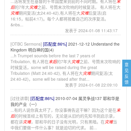
...活将发生在基督的千年国度来到前的不同时期。有人将在
末
后
的7年大
灾难
之前、号筒末次吹响的时候复活， 有人将在大
灾难
期间复活(太24:40-42),有人将在大
灾难
后复活(启
16:15，帖前4:17)。每个人都将按着自己的次序复活。
&nbs...
发表于 2024-01-08 11:43:17
[OTBC Sermons]
[匹配度:86%]
2021-12-12 Understand the
Kingdom 明白神的国(4)
...h Trumpet sounds before the last 7 years of
Tribulation, 有人将在
末后
的7年大
灾难
之前、号筒末次吹响的
意
时候复活，some will be raised during the great
见
Tribulation (Matt 24:40-42), 有人将在大
灾难
期间复活(太
反
24:40-42)，some will be raised after that...
馈
发表于 2024-01-08 22:09:10
[过往讲章]
[匹配度:86%]
2010-07-04 属灵争战137 耶和华是
我的产业（一）
...有的人说你真太坏了，你没事祷告这干嘛？因为这个是在
末
后
的时候圣经上有写的，无论是从旧约的先知书到启示录，
都在讲
灾难
，耶和华的日子没有光明，只有黑暗。在
灾难
当
中我们要做一件什么事？就是迫切的代求。 前...