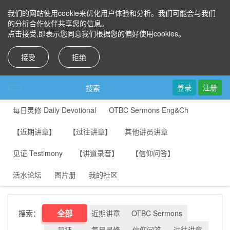
我们的网站使用cookie来优化用户体验和分析。我们可能会与我们
的分析合作伙伴共享您的信息。
点击接受,即表示您同意我们根据您的偏好使用cookies。
接受
拒绝
登录
注册
搜索
每日灵修 Daily Devotional
OTBC Sermons Eng&Ch
【近期讲章】
【过往讲章】
其他讲员讲章
见证 Testimony
【讲道录音】
【信仰问答】
活水论坛
图片册
我的社区
全部
搜索：
近期讲章
OTBC Sermons
见证
每日灵修
信仰问答
过往讲章